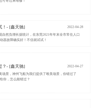
也可寄过来维修！
- [鑫天驰]
2022-04-28
现自然负增长据统计，在东莞2021年年末全市常住人口
服驱动器故障确实好！不信就试试！
- [鑫天驰]
2022-04-27
美场景，神州飞船为我们提供了唯美场景，你错过了
修给你，怎么能错过？