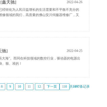
[鑫天驰]
2022-04-26
已经转化为人民日益增长的生活需要和不平衡不充分的
维修领域的我们，高质量的佛山安川伺服器维修厂，又
驰]
2022-04-25
星辰大海”。而同在科技领域的数控行业，驱动器的电源出
快、狠、准的！
8
9
10
11
12
下一页
110
共
1097
条记录